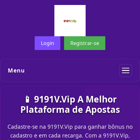
Login
Registrar-se
Menu
📱 9191V.Vip A Melhor
Plataforma de Apostas
Cadastre-se na 9191V.Vip para ganhar bônus no
cadastro e em cada recarga. Com a 9191V.Vip,