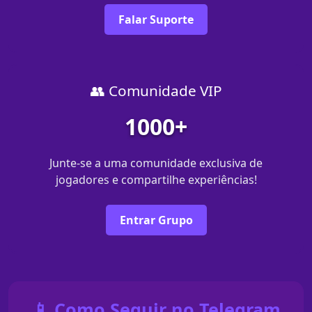
Falar Suporte
👥 Comunidade VIP
1000+
Junte-se a uma comunidade exclusiva de
jogadores e compartilhe experiências!
Entrar Grupo
📱 Como Seguir no Telegram