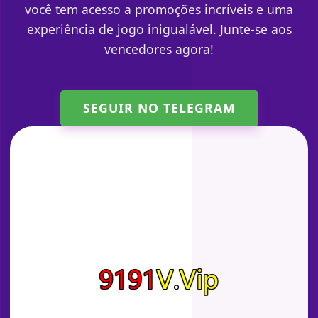
você tem acesso a promoções incríveis e uma
experiência de jogo inigualável. Junte-se aos
vencedores agora!
SEGUIR NO TELEGRAM