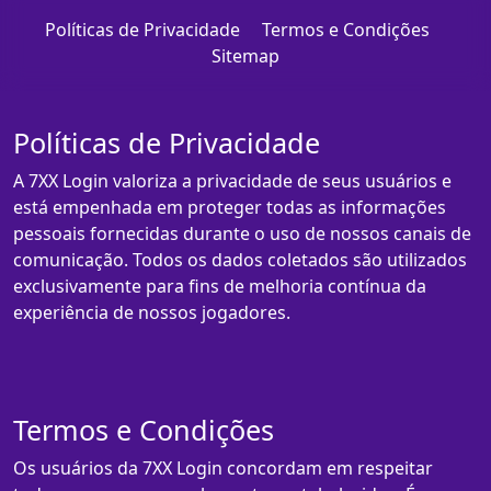
Políticas de Privacidade
Termos e Condições
Sitemap
Políticas de Privacidade
A 7XX Login valoriza a privacidade de seus usuários e
está empenhada em proteger todas as informações
pessoais fornecidas durante o uso de nossos canais de
comunicação. Todos os dados coletados são utilizados
exclusivamente para fins de melhoria contínua da
experiência de nossos jogadores.
Termos e Condições
Os usuários da 7XX Login concordam em respeitar