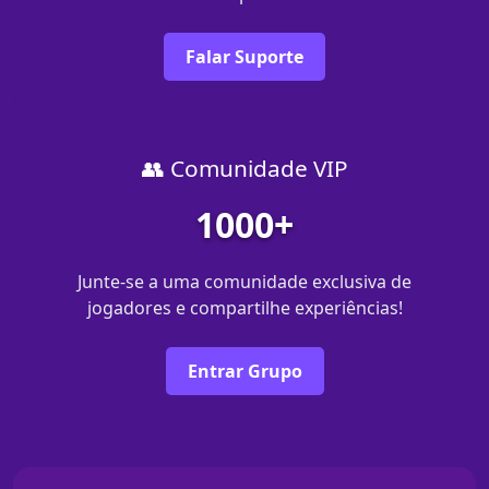
Falar Suporte
👥 Comunidade VIP
1000+
Junte-se a uma comunidade exclusiva de
jogadores e compartilhe experiências!
Entrar Grupo