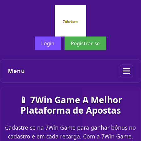
Login
Registrar-se
Menu
📱 7Win Game A Melhor
Plataforma de Apostas
Cadastre-se na 7Win Game para ganhar bônus no
cadastro e em cada recarga. Com a 7Win Game,