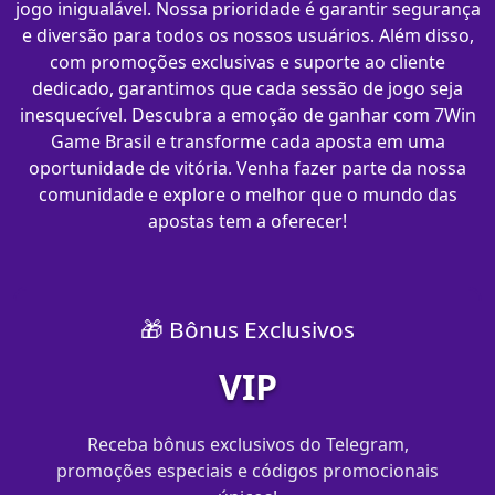
jogo inigualável. Nossa prioridade é garantir segurança
e diversão para todos os nossos usuários. Além disso,
com promoções exclusivas e suporte ao cliente
dedicado, garantimos que cada sessão de jogo seja
inesquecível. Descubra a emoção de ganhar com 7Win
Game Brasil e transforme cada aposta em uma
oportunidade de vitória. Venha fazer parte da nossa
comunidade e explore o melhor que o mundo das
apostas tem a oferecer!
🎁 Bônus Exclusivos
VIP
Receba bônus exclusivos do Telegram,
promoções especiais e códigos promocionais