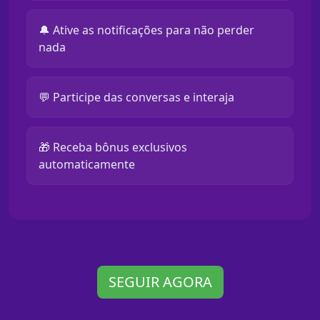
🔔 Ative as notificações para não perder
nada
💬 Participe das conversas e interaja
🎁 Receba bônus exclusivos
automaticamente
SEGUIR AGORA