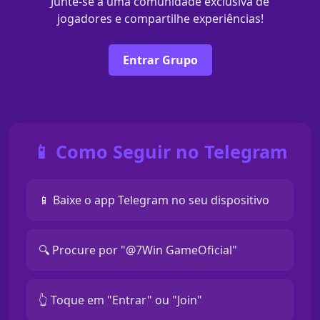
Junte-se a uma comunidade exclusiva de
jogadores e compartilhe experiências!
Entrar Grupo
📱 Como Seguir no Telegram
📱 Baixe o app Telegram no seu dispositivo
🔍 Procure por "@7Win GameOficial"
👆 Toque em "Entrar" ou "Join"