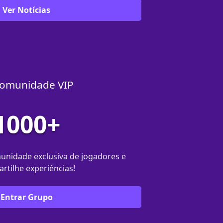
Ver Notícias
Comunidade VIP
1000+
unidade exclusiva de jogadores e
rtilhe experiências!
Entrar Grupo