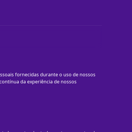
ssoais fornecidas durante o uso de nossos
 contínua da experiência de nossos