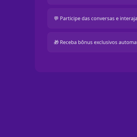
💬 Participe das conversas e interaj
🎁 Receba bônus exclusivos autom