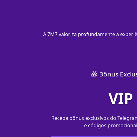
A 7M7 valoriza profundamente a experiê
🎁 Bônus Exclu
VIP
Receba bônus exclusivos do Telegra
e códigos promocionai