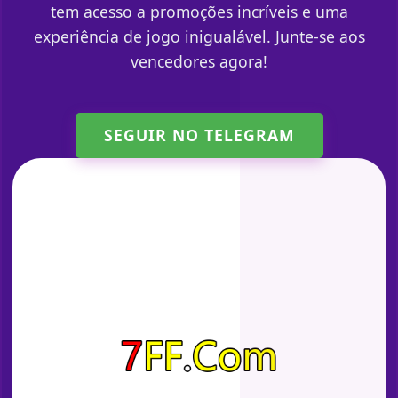
tem acesso a promoções incríveis e uma
experiência de jogo inigualável. Junte-se aos
vencedores agora!
SEGUIR NO TELEGRAM