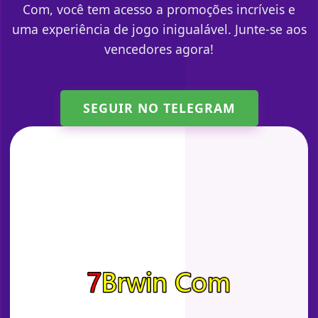
Com, você tem acesso a promoções incríveis e
uma experiência de jogo inigualável. Junte-se aos
vencedores agora!
SEGUIR NO TELEGRAM