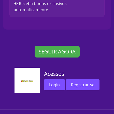
🎁 Receba bônus exclusivos
automaticamente
SEGUIR AGORA
Acessos
Login
Registrar-se