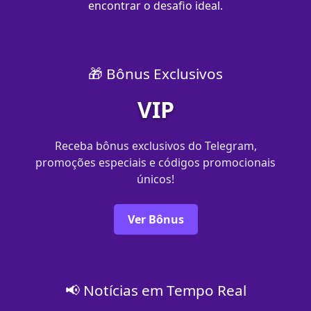
encontrar o desafio ideal.
🎁 Bônus Exclusivos
VIP
Receba bônus exclusivos do Telegram,
promoções especiais e códigos promocionais
únicos!
Ver Bônus
📢 Notícias em Tempo Real