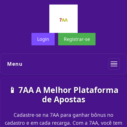
Login
Registrar-se
Menu
📱 7AA A Melhor Plataforma
de Apostas
Cadastre-se na 7AA para ganhar bônus no
cadastro e em cada recarga. Com a 7AA, você tem