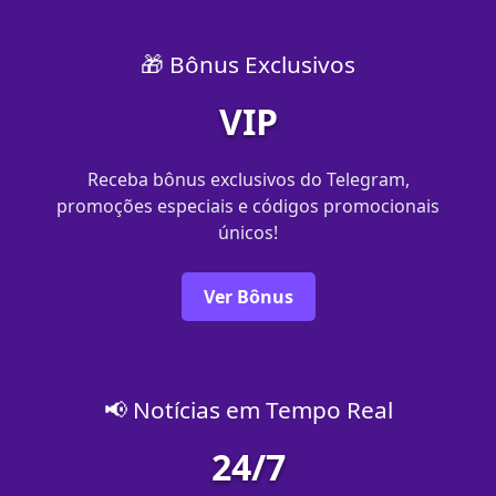
🎁 Bônus Exclusivos
VIP
Receba bônus exclusivos do Telegram,
promoções especiais e códigos promocionais
únicos!
Ver Bônus
📢 Notícias em Tempo Real
24/7