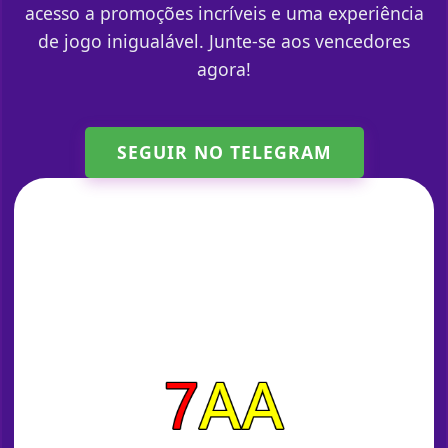
acesso a promoções incríveis e uma experiência
de jogo inigualável. Junte-se aos vencedores
agora!
SEGUIR NO TELEGRAM