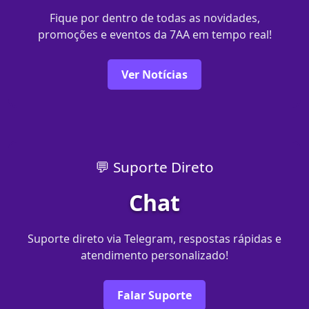
Fique por dentro de todas as novidades,
promoções e eventos da 7AA em tempo real!
Ver Notícias
💬 Suporte Direto
Chat
Suporte direto via Telegram, respostas rápidas e
atendimento personalizado!
Falar Suporte