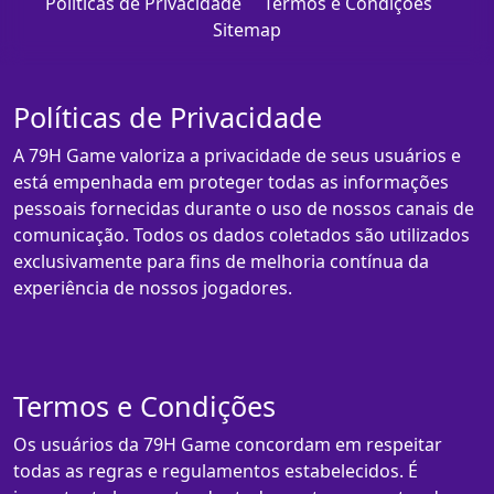
Políticas de Privacidade
Termos e Condições
Sitemap
Políticas de Privacidade
A 79H Game valoriza a privacidade de seus usuários e
está empenhada em proteger todas as informações
pessoais fornecidas durante o uso de nossos canais de
comunicação. Todos os dados coletados são utilizados
exclusivamente para fins de melhoria contínua da
experiência de nossos jogadores.
Termos e Condições
Os usuários da 79H Game concordam em respeitar
todas as regras e regulamentos estabelecidos. É