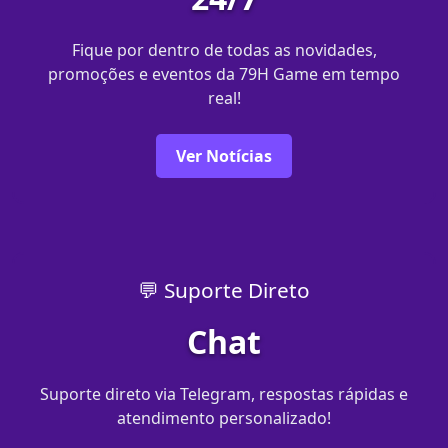
Fique por dentro de todas as novidades,
promoções e eventos da 79H Game em tempo
real!
Ver Notícias
💬 Suporte Direto
Chat
Suporte direto via Telegram, respostas rápidas e
atendimento personalizado!