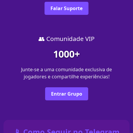
Falar Suporte
👥 Comunidade VIP
1000+
Junte-se a uma comunidade exclusiva de
jogadores e compartilhe experiências!
Entrar Grupo
📱 Como Seguir no Telegram