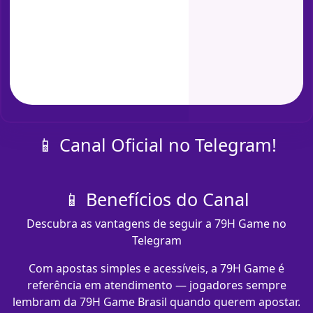
📱 Canal Oficial no Telegram!
📱 Benefícios do Canal
Descubra as vantagens de seguir a 79H Game no
Telegram
Com apostas simples e acessíveis, a 79H Game é
referência em atendimento — jogadores sempre
lembram da 79H Game Brasil quando querem apostar.