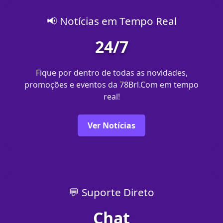
📢 Notícias em Tempo Real
24/7
Fique por dentro de todas as novidades,
promoções e eventos da 78Brl.Com em tempo
real!
Ver Notícias
💬 Suporte Direto
Chat