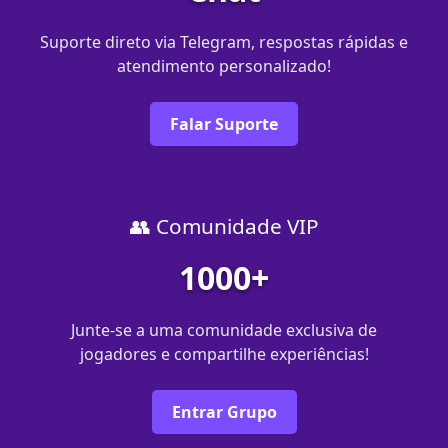
Suporte direto via Telegram, respostas rápidas e
atendimento personalizado!
Falar Suporte
👥 Comunidade VIP
1000+
Junte-se a uma comunidade exclusiva de
jogadores e compartilhe experiências!
Entrar Grupo