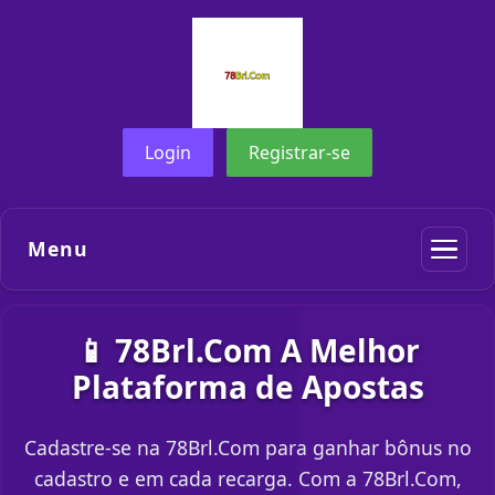
Login
Registrar-se
Menu
📱 78Brl.Com A Melhor
Plataforma de Apostas
Cadastre-se na 78Brl.Com para ganhar bônus no
cadastro e em cada recarga. Com a 78Brl.Com,