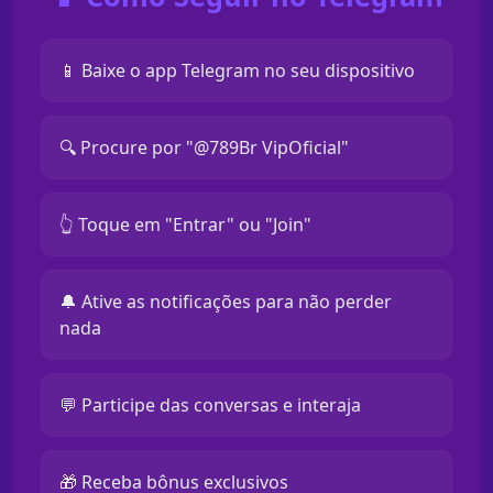
📱 Baixe o app Telegram no seu dispositivo
🔍 Procure por "@789Br VipOficial"
👆 Toque em "Entrar" ou "Join"
🔔 Ative as notificações para não perder
nada
💬 Participe das conversas e interaja
🎁 Receba bônus exclusivos