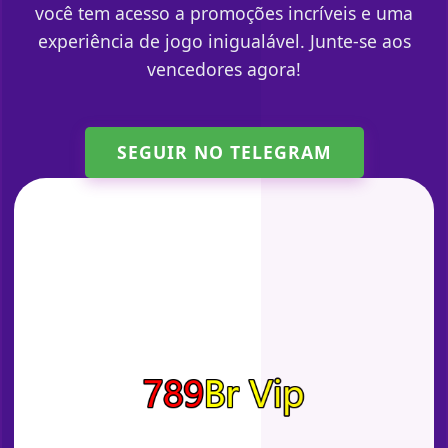
você tem acesso a promoções incríveis e uma
experiência de jogo inigualável. Junte-se aos
vencedores agora!
SEGUIR NO TELEGRAM