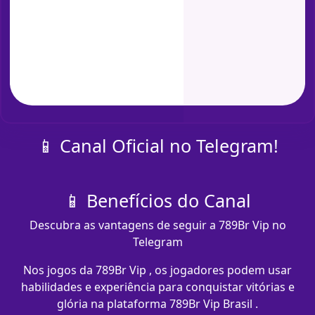
📱 Canal Oficial no Telegram!
📱 Benefícios do Canal
Descubra as vantagens de seguir a 789Br Vip no
Telegram
Nos jogos da 789Br Vip , os jogadores podem usar
habilidades e experiência para conquistar vitórias e
glória na plataforma 789Br Vip Brasil .