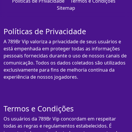
Políticas de Privacidade
Termos e Condições
Sitemap
Políticas de Privacidade
A 789Br Vip valoriza a privacidade de seus usuários e
está empenhada em proteger todas as informações
pessoais fornecidas durante o uso de nossos canais de
comunicação. Todos os dados coletados são utilizados
exclusivamente para fins de melhoria contínua da
experiência de nossos jogadores.
Termos e Condições
Os usuários da 789Br Vip concordam em respeitar
todas as regras e regulamentos estabelecidos. É