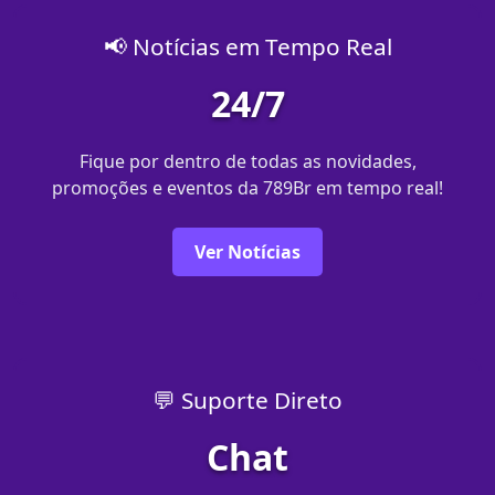
📢 Notícias em Tempo Real
24/7
Fique por dentro de todas as novidades,
promoções e eventos da 789Br em tempo real!
Ver Notícias
💬 Suporte Direto
Chat