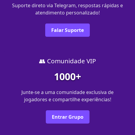
Suporte direto via Telegram, respostas rápidas e
atendimento personalizado!
Falar Suporte
👥 Comunidade VIP
1000+
Junte-se a uma comunidade exclusiva de
jogadores e compartilhe experiências!
Entrar Grupo