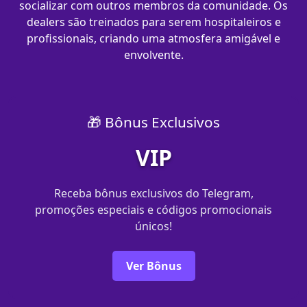
socializar com outros membros da comunidade. Os
dealers são treinados para serem hospitaleiros e
profissionais, criando uma atmosfera amigável e
envolvente.
🎁 Bônus Exclusivos
VIP
Receba bônus exclusivos do Telegram,
promoções especiais e códigos promocionais
únicos!
Ver Bônus