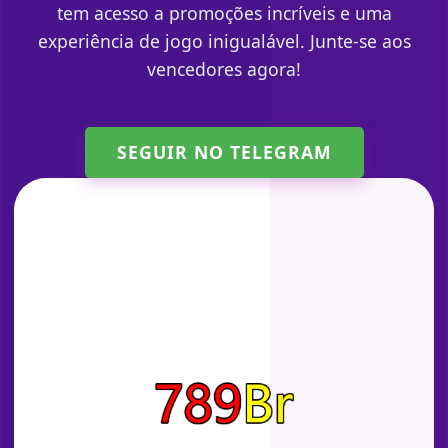
tem acesso a promoções incríveis e uma
experiência de jogo inigualável. Junte-se aos
vencedores agora!
SEGUIR NO TELEGRAM