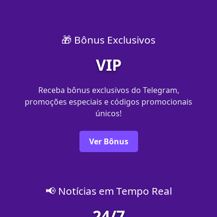
🎁 Bônus Exclusivos
VIP
Receba bônus exclusivos do Telegram,
promoções especiais e códigos promocionais
únicos!
Ver Bônus
📢 Notícias em Tempo Real
24/7