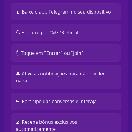
📱 Baixe o app Telegram no seu dispositivo
🔍 Procure por "@77ROficial"
👆 Toque em "Entrar" ou "Join"
🔔 Ative as notificações para não perder
nada
💬 Participe das conversas e interaja
🎁 Receba bônus exclusivos
automaticamente