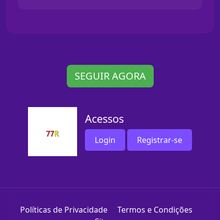
SEGUIR AGORA
Acessos
Login
Registrar-se
Políticas de Privacidade
Termos e Condições