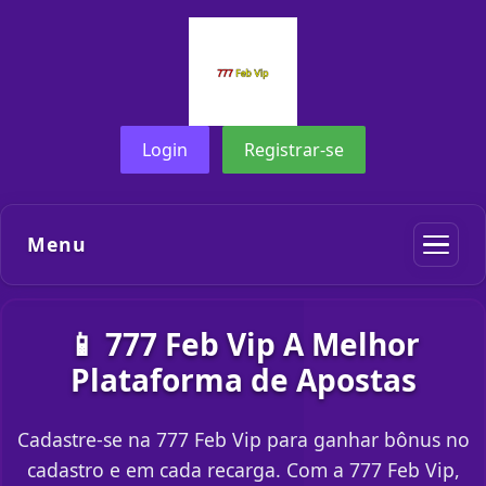
Login
Registrar-se
Menu
📱 777 Feb Vip A Melhor
Plataforma de Apostas
Cadastre-se na 777 Feb Vip para ganhar bônus no
cadastro e em cada recarga. Com a 777 Feb Vip,