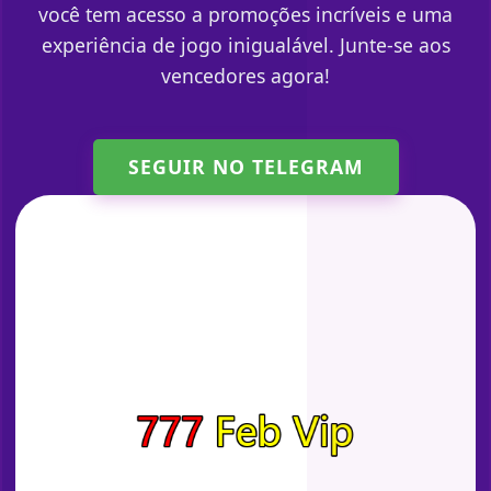
você tem acesso a promoções incríveis e uma
experiência de jogo inigualável. Junte-se aos
vencedores agora!
SEGUIR NO TELEGRAM