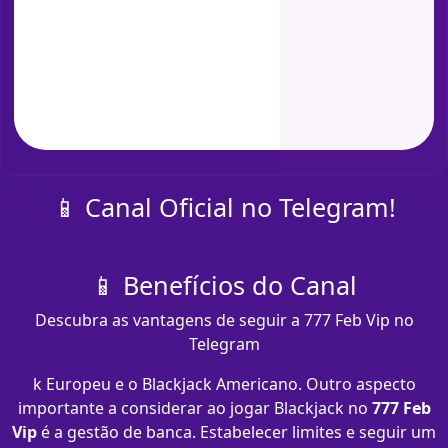
📱 Canal Oficial no Telegram!
📱 Benefícios do Canal
Descubra as vantagens de seguir a 777 Feb Vip no
Telegram
k Europeu e o Blackjack Americano. Outro aspecto
importante a considerar ao jogar Blackjack no
777 Feb
Vip
é a gestão de banca. Estabelecer limites e seguir um