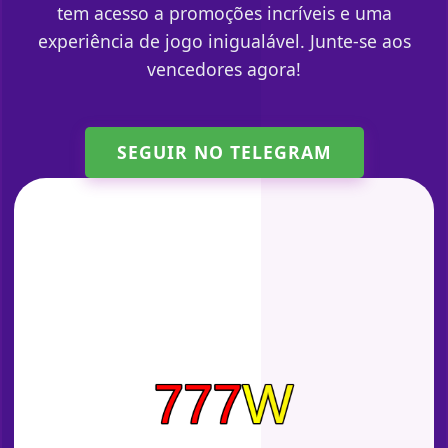
tem acesso a promoções incríveis e uma
experiência de jogo inigualável. Junte-se aos
vencedores agora!
SEGUIR NO TELEGRAM