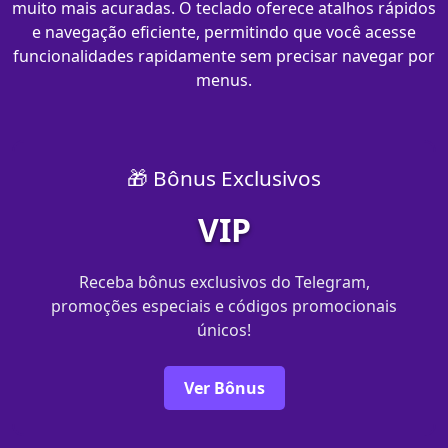
muito mais acuradas. O teclado oferece atalhos rápidos
e navegação eficiente, permitindo que você acesse
funcionalidades rapidamente sem precisar navegar por
menus.
🎁 Bônus Exclusivos
VIP
Receba bônus exclusivos do Telegram,
promoções especiais e códigos promocionais
únicos!
Ver Bônus