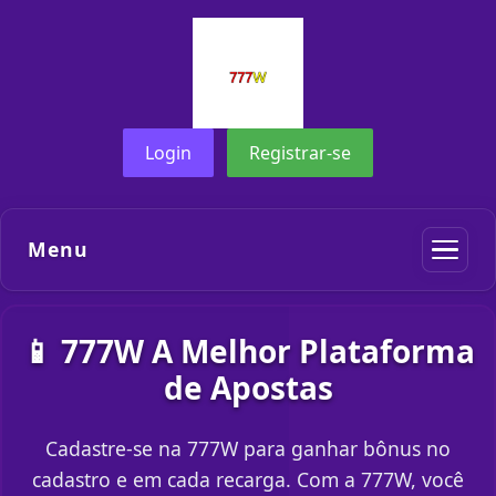
Login
Registrar-se
Menu
📱 777W A Melhor Plataforma
de Apostas
Cadastre-se na 777W para ganhar bônus no
cadastro e em cada recarga. Com a 777W, você