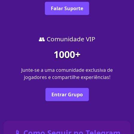
Falar Suporte
👥 Comunidade VIP
1000+
Junte-se a uma comunidade exclusiva de
jogadores e compartilhe experiências!
Entrar Grupo
📱 Como Seguir no Telegram