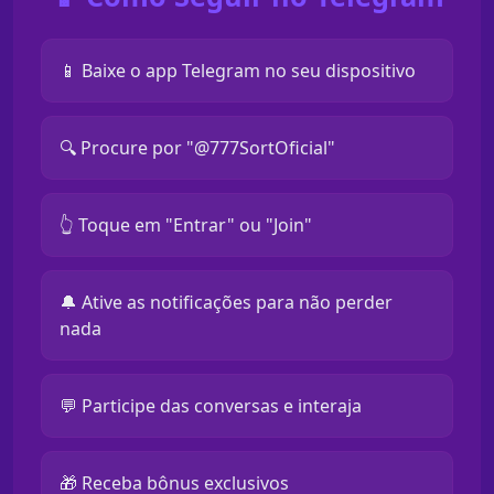
📱 Baixe o app Telegram no seu dispositivo
🔍 Procure por "@777SortOficial"
👆 Toque em "Entrar" ou "Join"
🔔 Ative as notificações para não perder
nada
💬 Participe das conversas e interaja
🎁 Receba bônus exclusivos