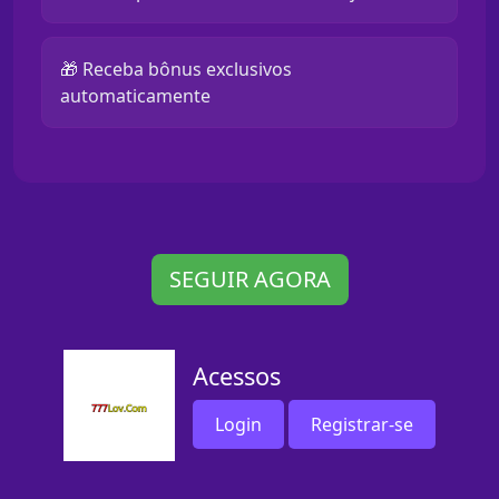
🎁 Receba bônus exclusivos
automaticamente
SEGUIR AGORA
Acessos
Login
Registrar-se