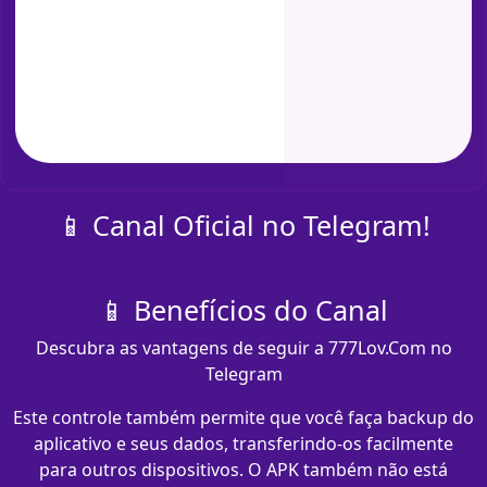
📱 Canal Oficial no Telegram!
📱 Benefícios do Canal
Descubra as vantagens de seguir a 777Lov.Com no
Telegram
Este controle também permite que você faça backup do
aplicativo e seus dados, transferindo-os facilmente
para outros dispositivos. O APK também não está