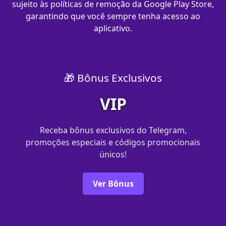
sujeito às políticas de remoção da Google Play Store,
garantindo que você sempre tenha acesso ao
aplicativo.
🎁 Bônus Exclusivos
VIP
Receba bônus exclusivos do Telegram,
promoções especiais e códigos promocionais
únicos!
Ver Bônus