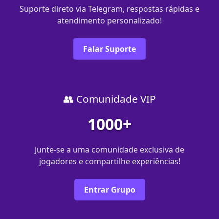
Suporte direto via Telegram, respostas rápidas e
atendimento personalizado!
Falar Suporte
👥 Comunidade VIP
1000+
Junte-se a uma comunidade exclusiva de
jogadores e compartilhe experiências!
Entrar Grupo