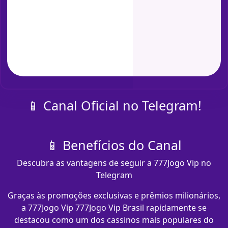
📱 Canal Oficial no Telegram!
📱 Benefícios do Canal
Descubra as vantagens de seguir a 777Jogo Vip no
Telegram
Graças às promoções exclusivas e prêmios milionários,
a 777Jogo Vip 777Jogo Vip Brasil rapidamente se
destacou como um dos cassinos mais populares do