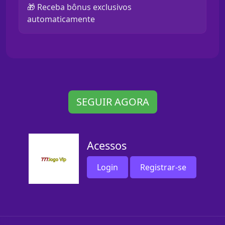
🎁 Receba bônus exclusivos
automaticamente
SEGUIR AGORA
Acessos
Login
Registrar-se