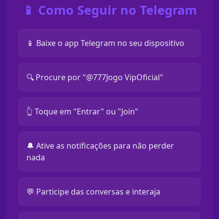
📱 Como Seguir no Telegram
📱 Baixe o app Telegram no seu dispositivo
🔍 Procure por "@777Jogo VipOficial"
👆 Toque em "Entrar" ou "Join"
🔔 Ative as notificações para não perder
nada
💬 Participe das conversas e interaja