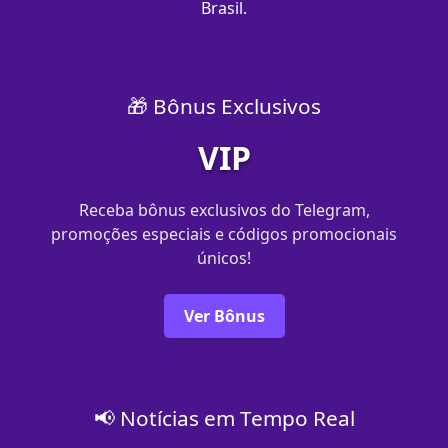
Brasil.
🎁 Bônus Exclusivos
VIP
Receba bônus exclusivos do Telegram,
promoções especiais e códigos promocionais
únicos!
Ver Bônus
📢 Notícias em Tempo Real