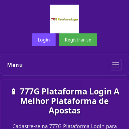
Login
Registrar-se
Menu
📱 777G Plataforma Login A
Melhor Plataforma de
Apostas
Cadastre-se na 777G Plataforma Login para