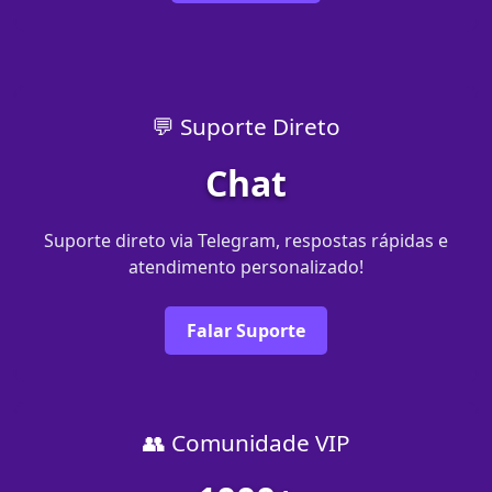
💬 Suporte Direto
Chat
Suporte direto via Telegram, respostas rápidas e
atendimento personalizado!
Falar Suporte
👥 Comunidade VIP