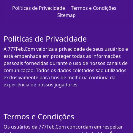
Políticas de Privacidade
Termos e Condições
Sitemap
Políticas de Privacidade
A 777Feb.Com valoriza a privacidade de seus usuários e
está empenhada em proteger todas as informações
pessoais fornecidas durante o uso de nossos canais de
comunicação. Todos os dados coletados são utilizados
exclusivamente para fins de melhoria contínua da
experiência de nossos jogadores.
Termos e Condições
Os usuários da 777Feb.Com concordam em respeitar