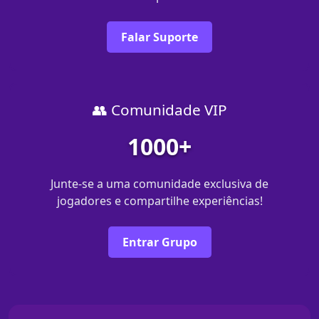
Falar Suporte
👥 Comunidade VIP
1000+
Junte-se a uma comunidade exclusiva de
jogadores e compartilhe experiências!
Entrar Grupo