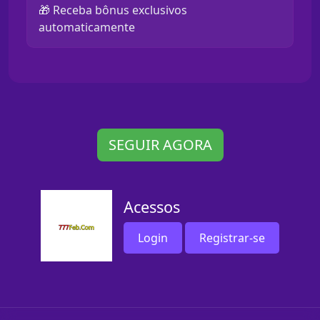
🎁 Receba bônus exclusivos
automaticamente
SEGUIR AGORA
Acessos
Login
Registrar-se