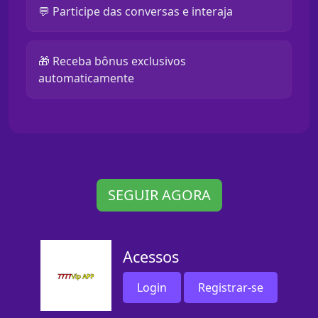
💬 Participe das conversas e interaja
🎁 Receba bônus exclusivos
automaticamente
SEGUIR AGORA
Acessos
Login
Registrar-se