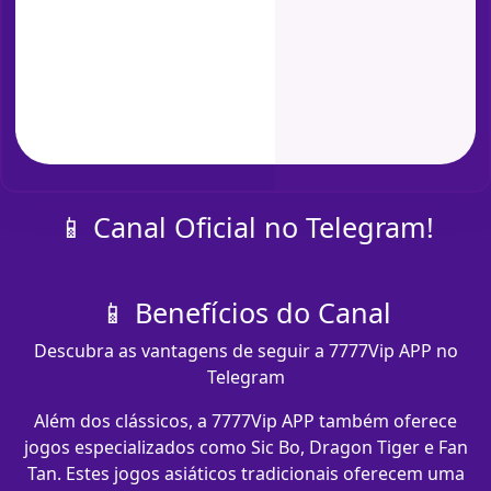
📱 Canal Oficial no Telegram!
📱 Benefícios do Canal
Descubra as vantagens de seguir a 7777Vip APP no
Telegram
Além dos clássicos, a 7777Vip APP também oferece
jogos especializados como Sic Bo, Dragon Tiger e Fan
Tan. Estes jogos asiáticos tradicionais oferecem uma