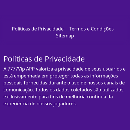
Políticas de Privacidade
Termos e Condições
Sitemap
Políticas de Privacidade
A 7777Vip APP valoriza a privacidade de seus usuários e
está empenhada em proteger todas as informações
pessoais fornecidas durante o uso de nossos canais de
comunicação. Todos os dados coletados são utilizados
exclusivamente para fins de melhoria contínua da
experiência de nossos jogadores.