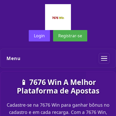
Login
Registrar-se
Menu
📱 7676 Win A Melhor
Plataforma de Apostas
Cadastre-se na 7676 Win para ganhar bônus no
cadastro e em cada recarga. Com a 7676 Win,