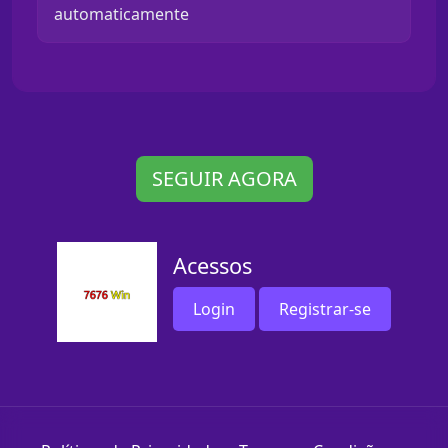
automaticamente
SEGUIR AGORA
Acessos
Login
Registrar-se