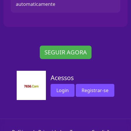
automaticamente
SEGUIR AGORA
Acessos
Login
Registrar-se