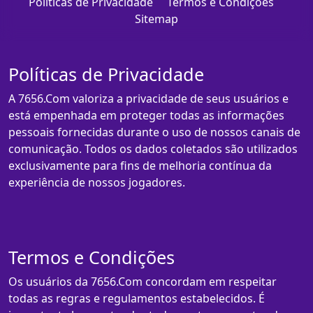
Políticas de Privacidade
Termos e Condições
Sitemap
Políticas de Privacidade
A 7656.Com valoriza a privacidade de seus usuários e
está empenhada em proteger todas as informações
pessoais fornecidas durante o uso de nossos canais de
comunicação. Todos os dados coletados são utilizados
exclusivamente para fins de melhoria contínua da
experiência de nossos jogadores.
Termos e Condições
Os usuários da 7656.Com concordam em respeitar
todas as regras e regulamentos estabelecidos. É