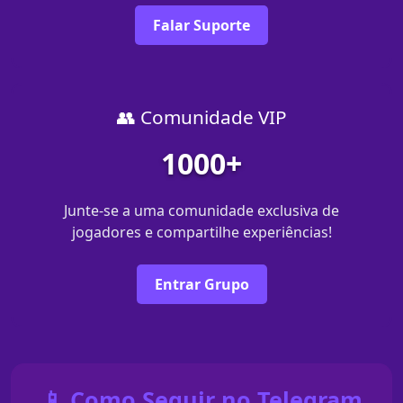
Falar Suporte
👥 Comunidade VIP
1000+
Junte-se a uma comunidade exclusiva de
jogadores e compartilhe experiências!
Entrar Grupo
📱 Como Seguir no Telegram