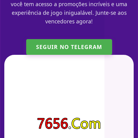
você tem acesso a promoções incríveis e uma
experiência de jogo inigualável. Junte-se aos
vencedores agora!
SEGUIR NO TELEGRAM