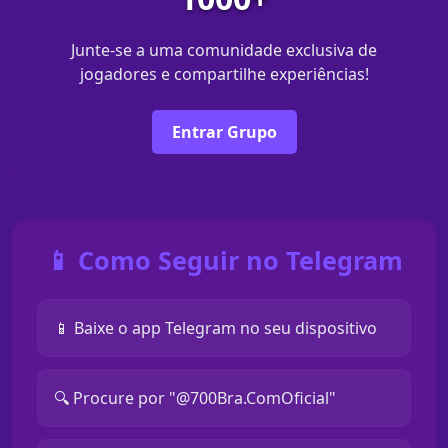
Junte-se a uma comunidade exclusiva de
jogadores e compartilhe experiências!
Entrar Grupo
📱 Como Seguir no Telegram
📱 Baixe o app Telegram no seu dispositivo
🔍 Procure por "@700Bra.ComOficial"