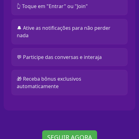
👆 Toque em "Entrar" ou "Join"
🔔 Ative as notificações para não perder
nada
💬 Participe das conversas e interaja
🎁 Receba bônus exclusivos
automaticamente
SEGUIR AGORA