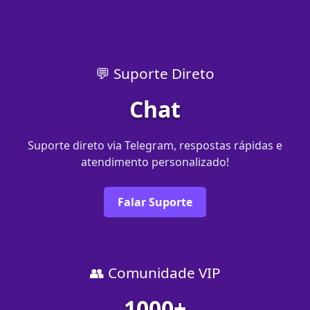
💬 Suporte Direto
Chat
Suporte direto via Telegram, respostas rápidas e
atendimento personalizado!
Falar Suporte
👥 Comunidade VIP
1000+