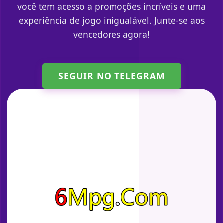
você tem acesso a promoções incríveis e uma
experiência de jogo inigualável. Junte-se aos
vencedores agora!
SEGUIR NO TELEGRAM