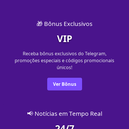
🎁 Bônus Exclusivos
VIP
Receba bônus exclusivos do Telegram,
promoções especiais e códigos promocionais
únicos!
Ver Bônus
📢 Notícias em Tempo Real
24/7