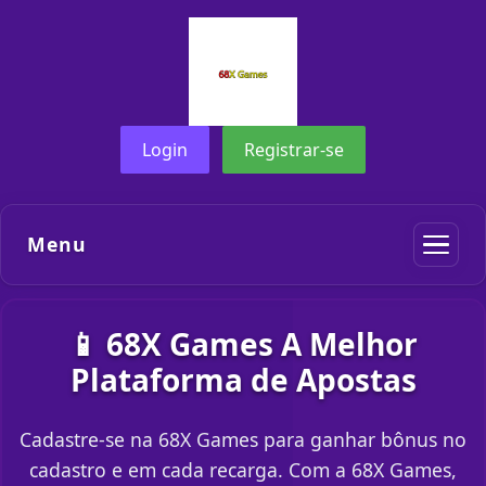
Login
Registrar-se
Menu
📱 68X Games A Melhor
Plataforma de Apostas
Cadastre-se na 68X Games para ganhar bônus no
cadastro e em cada recarga. Com a 68X Games,