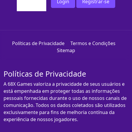
Login
Registrar-se
Políticas de Privacidade
Termos e Condições
Sitemap
Políticas de Privacidade
A 68X Games valoriza a privacidade de seus usuários e
está empenhada em proteger todas as informações
pessoais fornecidas durante o uso de nossos canais de
comunicação. Todos os dados coletados são utilizados
exclusivamente para fins de melhoria contínua da
experiência de nossos jogadores.