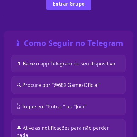
Entrar Grupo
📱 Como Seguir no Telegram
📱 Baixe o app Telegram no seu dispositivo
🔍 Procure por "@68X GamesOficial"
👆 Toque em "Entrar" ou "Join"
🔔 Ative as notificações para não perder
nada