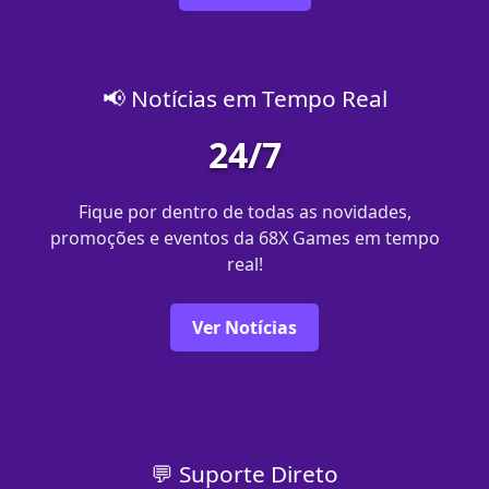
📢 Notícias em Tempo Real
24/7
Fique por dentro de todas as novidades,
promoções e eventos da 68X Games em tempo
real!
Ver Notícias
💬 Suporte Direto