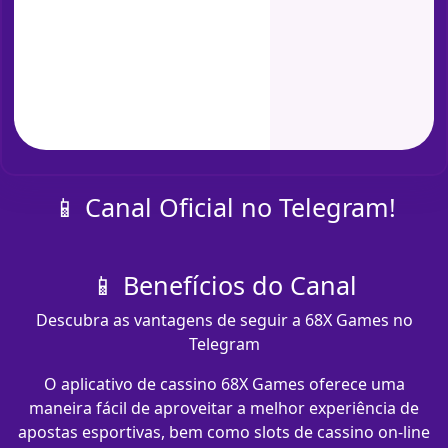
📱 Canal Oficial no Telegram!
📱 Benefícios do Canal
Descubra as vantagens de seguir a 68X Games no
Telegram
O aplicativo de cassino 68X Games oferece uma
maneira fácil de aproveitar a melhor experiência de
apostas esportivas, bem como slots de cassino on-line