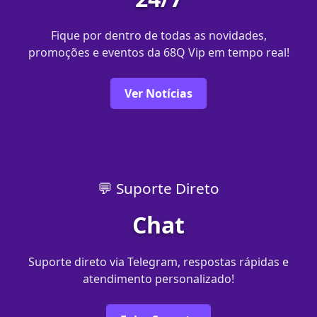
Fique por dentro de todas as novidades,
promoções e eventos da 68Q Vip em tempo real!
Ver Notícias
💬 Suporte Direto
Chat
Suporte direto via Telegram, respostas rápidas e
atendimento personalizado!