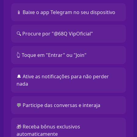
📱 Baixe o app Telegram no seu dispositivo
🔍 Procure por "@68Q VipOficial"
👆 Toque em "Entrar" ou "Join"
🔔 Ative as notificações para não perder
nada
💬 Participe das conversas e interaja
🎁 Receba bônus exclusivos
automaticamente