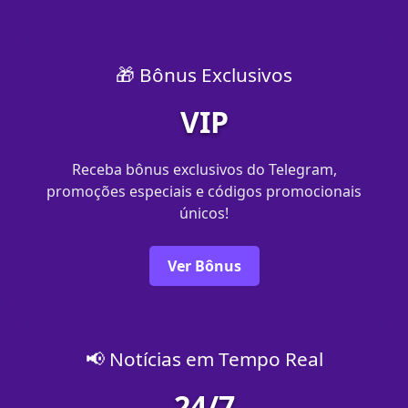
🎁 Bônus Exclusivos
VIP
Receba bônus exclusivos do Telegram,
promoções especiais e códigos promocionais
únicos!
Ver Bônus
📢 Notícias em Tempo Real
24/7