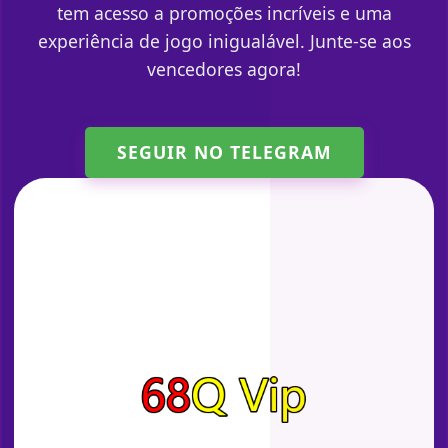
tem acesso a promoções incríveis e uma
experiência de jogo inigualável. Junte-se aos
vencedores agora!
SEGUIR NO TELEGRAM