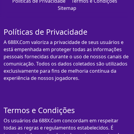
Políticas de Privacidade
Termos e Condições
Sitemap
Políticas de Privacidade
A 688X.Com valoriza a privacidade de seus usuários e
está empenhada em proteger todas as informações
pessoais fornecidas durante o uso de nossos canais de
comunicação. Todos os dados coletados são utilizados
exclusivamente para fins de melhoria contínua da
experiência de nossos jogadores.
Termos e Condições
Os usuários da 688X.Com concordam em respeitar
todas as regras e regulamentos estabelecidos. É