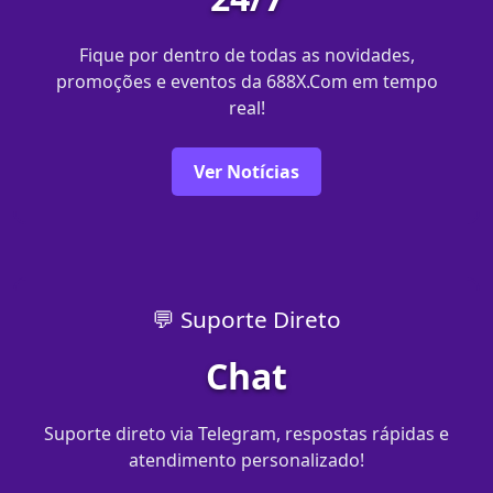
Fique por dentro de todas as novidades,
promoções e eventos da 688X.Com em tempo
real!
Ver Notícias
💬 Suporte Direto
Chat
Suporte direto via Telegram, respostas rápidas e
atendimento personalizado!