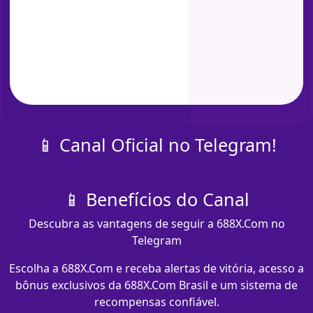
📱 Canal Oficial no Telegram!
📱 Benefícios do Canal
Descubra as vantagens de seguir a 688X.Com no
Telegram
Escolha a 688X.Com e receba alertas de vitória, acesso a
bônus exclusivos da 688X.Com Brasil e um sistema de
recompensas confiável.