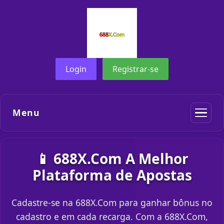
Login
Registrar-se
Menu
📱 688X.Com A Melhor
Plataforma de Apostas
Cadastre-se na 688X.Com para ganhar bônus no
cadastro e em cada recarga. Com a 688X.Com,