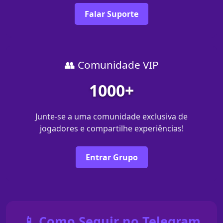
Falar Suporte
👥 Comunidade VIP
1000+
Junte-se a uma comunidade exclusiva de
jogadores e compartilhe experiências!
Entrar Grupo
📱 Como Seguir no Telegram