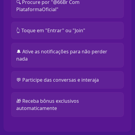
🔍 Procure por "@66Br Com
PlataformaOficial"
👆 Toque em "Entrar" ou "Join"
🔔 Ative as notificações para não perder
nada
💬 Participe das conversas e interaja
🎁 Receba bônus exclusivos
automaticamente