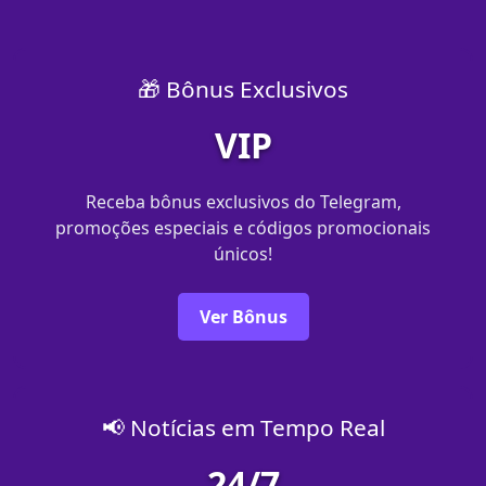
🎁 Bônus Exclusivos
VIP
Receba bônus exclusivos do Telegram,
promoções especiais e códigos promocionais
únicos!
Ver Bônus
📢 Notícias em Tempo Real
24/7