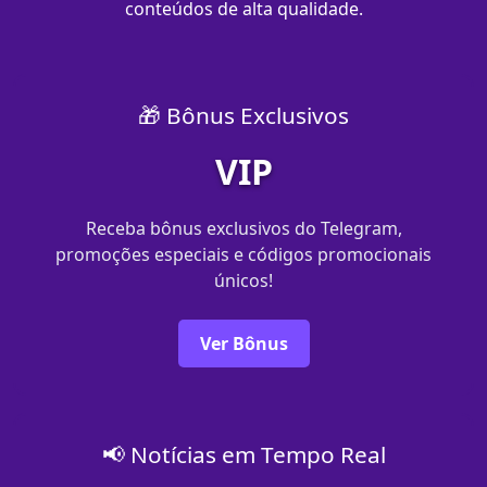
conteúdos de alta qualidade.
🎁 Bônus Exclusivos
VIP
Receba bônus exclusivos do Telegram,
promoções especiais e códigos promocionais
únicos!
Ver Bônus
📢 Notícias em Tempo Real