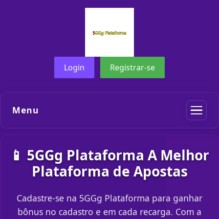
Login
Registrar-se
Menu
📱 5GGg Plataforma A Melhor
Plataforma de Apostas
Cadastre-se na 5GGg Plataforma para ganhar
bônus no cadastro e em cada recarga. Com a