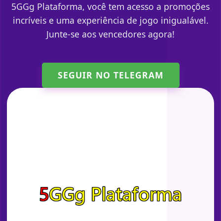
5GGg Plataforma, você tem acesso a promoções
incríveis e uma experiência de jogo inigualável.
Junte-se aos vencedores agora!
SEGUIR NO TELEGRAM