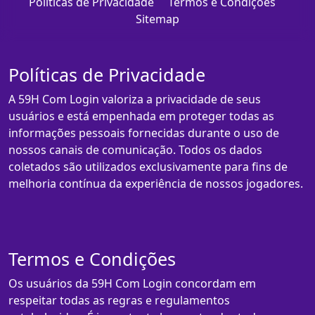
Políticas de Privacidade
Termos e Condições
Sitemap
Políticas de Privacidade
A 59H Com Login valoriza a privacidade de seus
usuários e está empenhada em proteger todas as
informações pessoais fornecidas durante o uso de
nossos canais de comunicação. Todos os dados
coletados são utilizados exclusivamente para fins de
melhoria contínua da experiência de nossos jogadores.
Termos e Condições
Os usuários da 59H Com Login concordam em
respeitar todas as regras e regulamentos