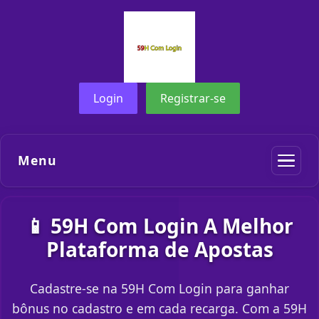
Login
Registrar-se
Menu
📱 59H Com Login A Melhor
Plataforma de Apostas
Cadastre-se na 59H Com Login para ganhar
bônus no cadastro e em cada recarga. Com a 59H