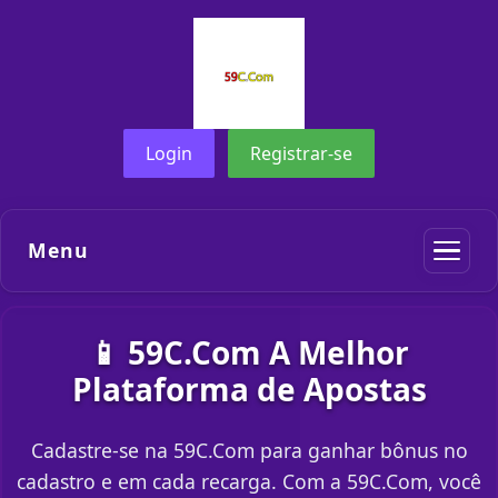
Login
Registrar-se
Menu
📱 59C.Com A Melhor
Plataforma de Apostas
Cadastre-se na 59C.Com para ganhar bônus no
cadastro e em cada recarga. Com a 59C.Com, você