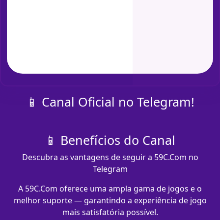
📱 Canal Oficial no Telegram!
📱 Benefícios do Canal
Descubra as vantagens de seguir a 59C.Com no
Telegram
A 59C.Com oferece uma ampla gama de jogos e o
melhor suporte — garantindo a experiência de jogo
mais satisfatória possível.