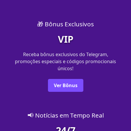
🎁 Bônus Exclusivos
VIP
Receba bônus exclusivos do Telegram,
promoções especiais e códigos promocionais
únicos!
Ver Bônus
📢 Notícias em Tempo Real
24/7