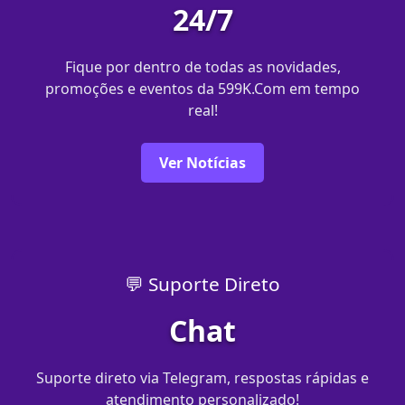
24/7
Fique por dentro de todas as novidades,
promoções e eventos da 599K.Com em tempo
real!
Ver Notícias
💬 Suporte Direto
Chat
Suporte direto via Telegram, respostas rápidas e
atendimento personalizado!