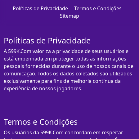
Políticas de Privacidade
Termos e Condições
Sitemap
Políticas de Privacidade
A 599K.Com valoriza a privacidade de seus usuários e
está empenhada em proteger todas as informações
pessoais fornecidas durante o uso de nossos canais de
comunicação. Todos os dados coletados são utilizados
exclusivamente para fins de melhoria contínua da
experiência de nossos jogadores.
Termos e Condições
Os usuários da 599K.Com concordam em respeitar