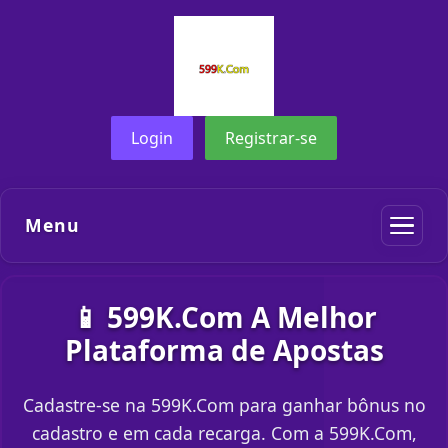
Login
Registrar-se
Menu
📱 599K.Com A Melhor
Plataforma de Apostas
Cadastre-se na 599K.Com para ganhar bônus no
cadastro e em cada recarga. Com a 599K.Com,