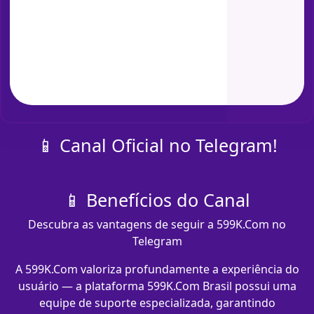
📱 Canal Oficial no Telegram!
📱 Benefícios do Canal
Descubra as vantagens de seguir a 599K.Com no
Telegram
A 599K.Com valoriza profundamente a experiência do
usuário — a plataforma 599K.Com Brasil possui uma
equipe de suporte especializada, garantindo