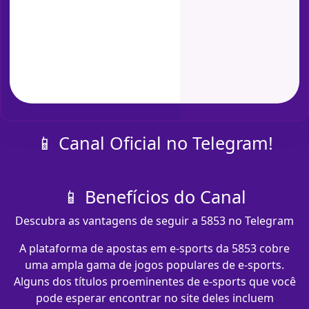
📱 Canal Oficial no Telegram!
📱 Benefícios do Canal
Descubra as vantagens de seguir a 5853 no Telegram
A plataforma de apostas em e-sports da 5853 cobre
uma ampla gama de jogos populares de e-sports.
Alguns dos títulos proeminentes de e-sports que você
pode esperar encontrar no site deles incluem