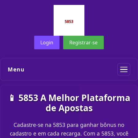
Login
Registrar-se
Menu
📱 5853 A Melhor Plataforma
de Apostas
Cadastre-se na 5853 para ganhar bônus no
cadastro e em cada recarga. Com a 5853, você