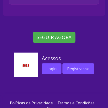
SEGUIR AGORA
Acessos
Login
Registrar-se
Políticas de Privacidade
Termos e Condições