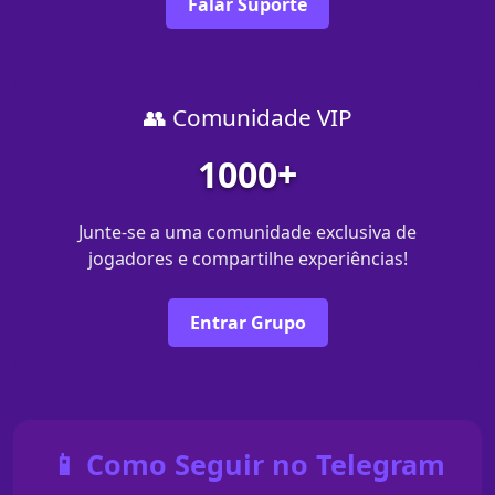
Falar Suporte
👥 Comunidade VIP
1000+
Junte-se a uma comunidade exclusiva de
jogadores e compartilhe experiências!
Entrar Grupo
📱 Como Seguir no Telegram