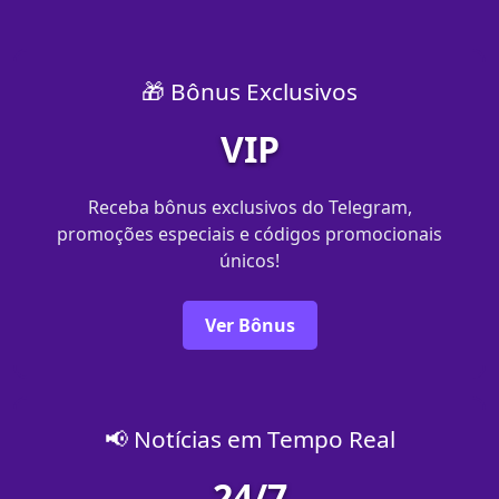
🎁 Bônus Exclusivos
VIP
Receba bônus exclusivos do Telegram,
promoções especiais e códigos promocionais
únicos!
Ver Bônus
📢 Notícias em Tempo Real
24/7