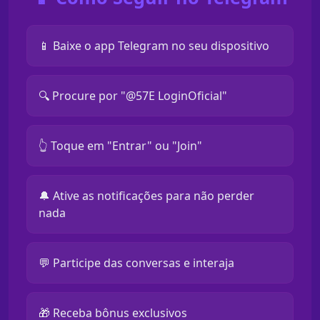
📱 Baixe o app Telegram no seu dispositivo
🔍 Procure por "@57E LoginOficial"
👆 Toque em "Entrar" ou "Join"
🔔 Ative as notificações para não perder
nada
💬 Participe das conversas e interaja
🎁 Receba bônus exclusivos