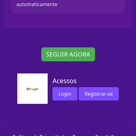
automaticamente
SEGUIR AGORA
Acessos
Login
Registrar-se