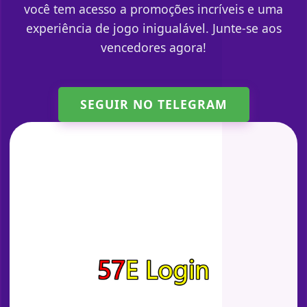
você tem acesso a promoções incríveis e uma
experiência de jogo inigualável. Junte-se aos
vencedores agora!
SEGUIR NO TELEGRAM