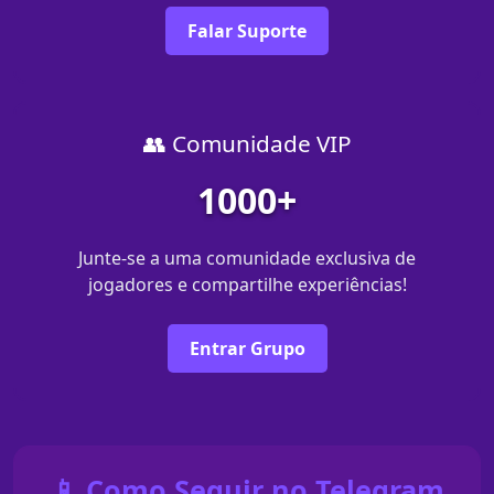
Falar Suporte
👥 Comunidade VIP
1000+
Junte-se a uma comunidade exclusiva de
jogadores e compartilhe experiências!
Entrar Grupo
📱 Como Seguir no Telegram