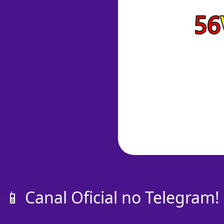
📱 Canal Oficial no Telegram!