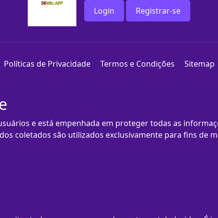
Login
Registrar-se
Políticas de Privacidade
Termos e Condições
Sitemap
de
 usuários e está empenhada em proteger todas as informaç
os coletados são utilizados exclusivamente para fins de m