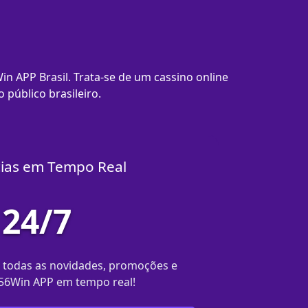
m
n APP Brasil. Trata-se de um cassino online
 público brasileiro.
cias em Tempo Real
24/7
e todas as novidades, promoções e
56Win APP em tempo real!