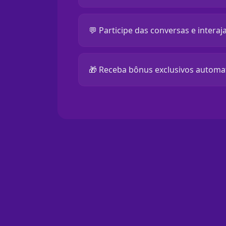
💬 Participe das conversas e interaj
🎁 Receba bônus exclusivos autom