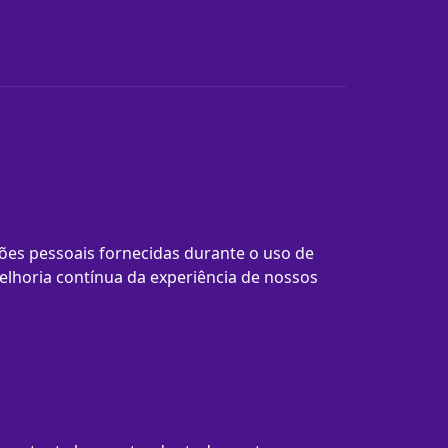
ões pessoais fornecidas durante o uso de
elhoria contínua da experiência de nossos