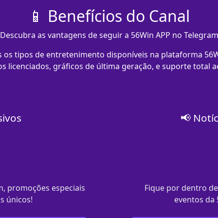
📱 Benefícios do Canal
Descubra as vantagens de seguir a 56Win APP no Telegra
os tipos de entretenimento disponíveis na plataforma 56Wi
 licenciados, gráficos de última geração, e suporte total ao
sivos
📢 Notí
m, promoções especiais
Fique por dentro d
s únicos!
eventos da 