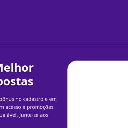
Melhor
postas
bônus no cadastro e em
em acesso a promoções
ualável. Junte-se aos