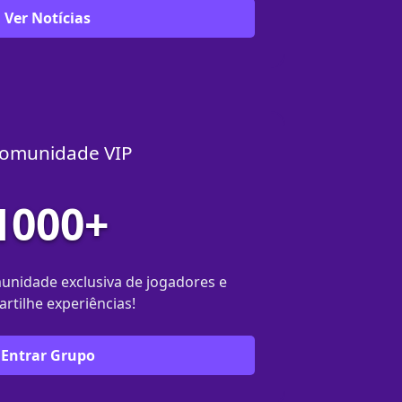
Ver Notícias
Comunidade VIP
1000+
unidade exclusiva de jogadores e
rtilhe experiências!
Entrar Grupo