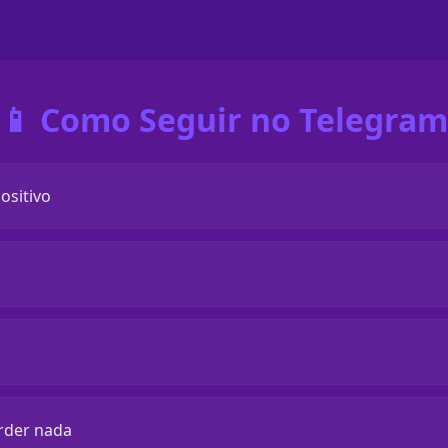
📱 Como Seguir no Telegram
ositivo
erder nada