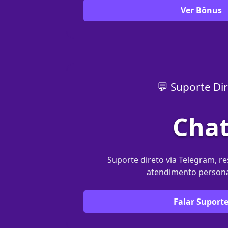
Ver Bônus
💬 Suporte Di
Cha
Suporte direto via Telegram, r
atendimento persona
Falar Suport