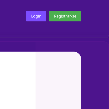
Login
Registrar-se