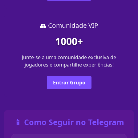
👥 Comunidade VIP
1000+
Junte-se a uma comunidade exclusiva de
jogadores e compartilhe experiências!
Entrar Grupo
📱 Como Seguir no Telegram