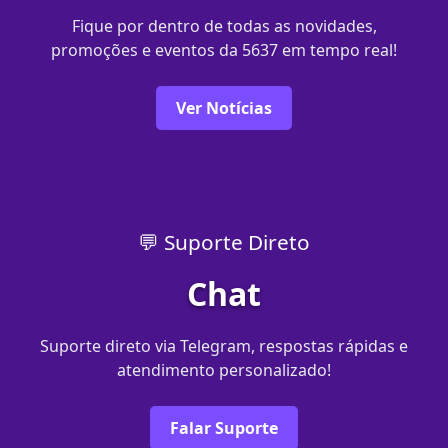
Fique por dentro de todas as novidades,
promoções e eventos da 5637 em tempo real!
Ver Notícias
💬 Suporte Direto
Chat
Suporte direto via Telegram, respostas rápidas e
atendimento personalizado!
Falar Suporte