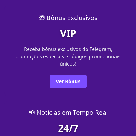
🎁 Bônus Exclusivos
VIP
Receba bônus exclusivos do Telegram,
promoções especiais e códigos promocionais
únicos!
Ver Bônus
📢 Notícias em Tempo Real
24/7