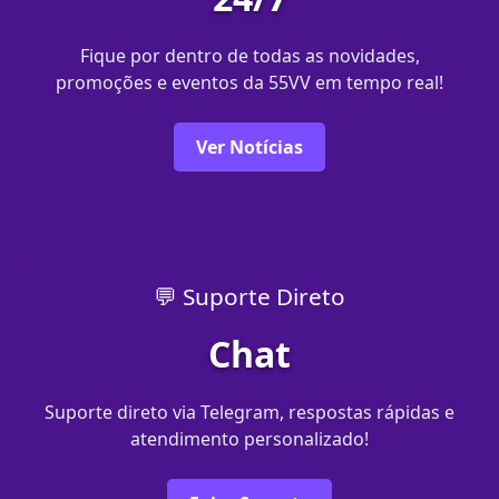
Fique por dentro de todas as novidades,
promoções e eventos da 55VV em tempo real!
Ver Notícias
💬 Suporte Direto
Chat
Suporte direto via Telegram, respostas rápidas e
atendimento personalizado!