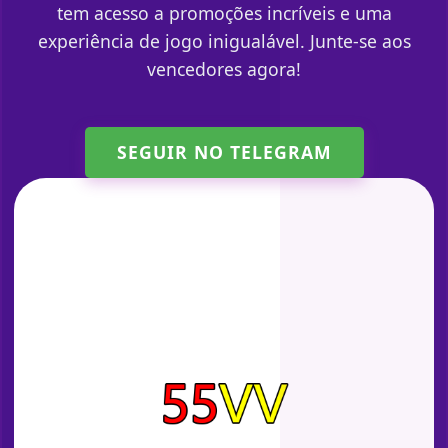
tem acesso a promoções incríveis e uma
experiência de jogo inigualável. Junte-se aos
vencedores agora!
SEGUIR NO TELEGRAM