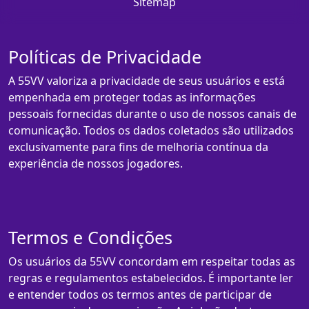
Sitemap
Políticas de Privacidade
A 55VV valoriza a privacidade de seus usuários e está
empenhada em proteger todas as informações
pessoais fornecidas durante o uso de nossos canais de
comunicação. Todos os dados coletados são utilizados
exclusivamente para fins de melhoria contínua da
experiência de nossos jogadores.
Termos e Condições
Os usuários da 55VV concordam em respeitar todas as
regras e regulamentos estabelecidos. É importante ler
e entender todos os termos antes de participar de