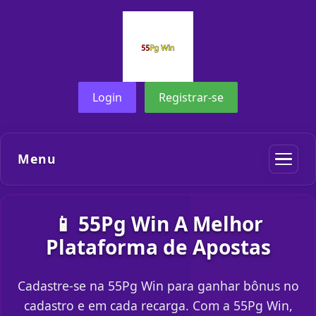
Login
Registrar-se
Menu
📱 55Pg Win A Melhor
Plataforma de Apostas
Cadastre-se na 55Pg Win para ganhar bônus no
cadastro e em cada recarga. Com a 55Pg Win,