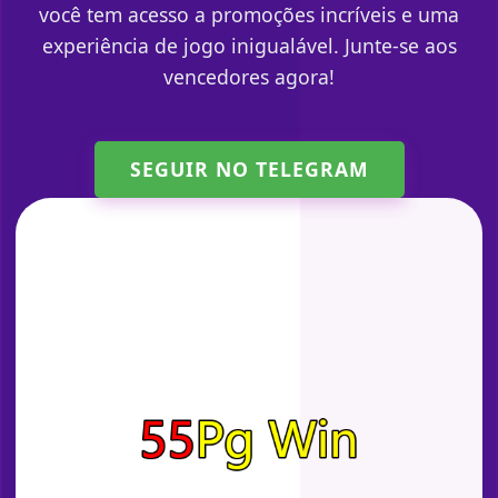
você tem acesso a promoções incríveis e uma
experiência de jogo inigualável. Junte-se aos
vencedores agora!
SEGUIR NO TELEGRAM