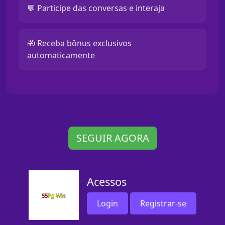
💬 Participe das conversas e interaja
🎁 Receba bônus exclusivos
automaticamente
SEGUIR AGORA
Acessos
Login
Registrar-se