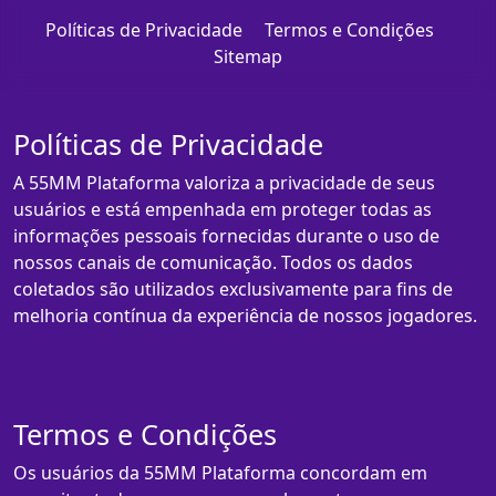
Políticas de Privacidade
Termos e Condições
Sitemap
Políticas de Privacidade
A 55MM Plataforma valoriza a privacidade de seus
usuários e está empenhada em proteger todas as
informações pessoais fornecidas durante o uso de
nossos canais de comunicação. Todos os dados
coletados são utilizados exclusivamente para fins de
melhoria contínua da experiência de nossos jogadores.
Termos e Condições
Os usuários da 55MM Plataforma concordam em