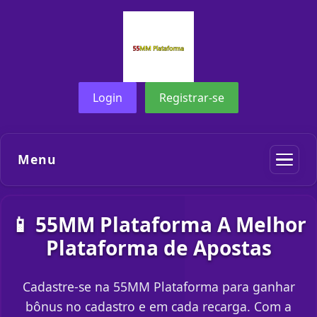
Login
Registrar-se
Menu
📱 55MM Plataforma A Melhor
Plataforma de Apostas
Cadastre-se na 55MM Plataforma para ganhar
bônus no cadastro e em cada recarga. Com a