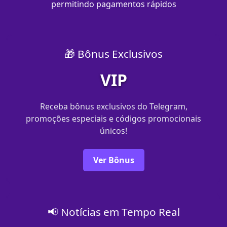
permitindo pagamentos rápidos
🎁 Bônus Exclusivos
VIP
Receba bônus exclusivos do Telegram,
promoções especiais e códigos promocionais
únicos!
Ver Bônus
📢 Notícias em Tempo Real