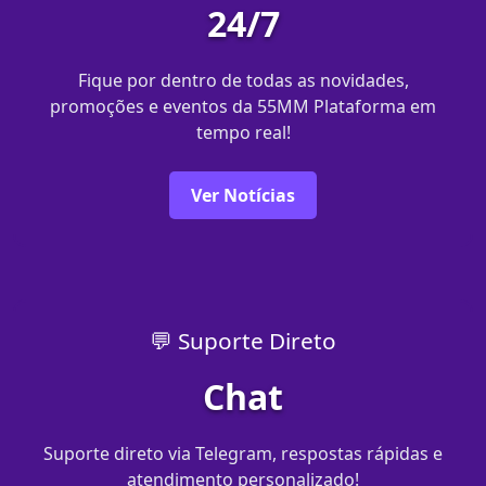
24/7
Fique por dentro de todas as novidades,
promoções e eventos da 55MM Plataforma em
tempo real!
Ver Notícias
💬 Suporte Direto
Chat
Suporte direto via Telegram, respostas rápidas e
atendimento personalizado!