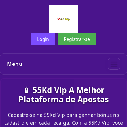
Login
Registrar-se
Menu
📱 55Kd Vip A Melhor
Plataforma de Apostas
Cadastre-se na 55Kd Vip para ganhar bônus no
cadastro e em cada recarga. Com a 55Kd Vip, você