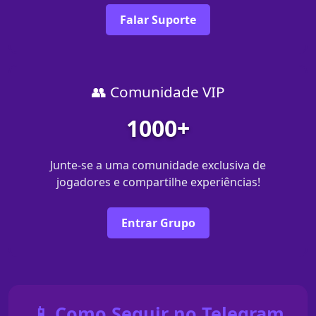
Falar Suporte
👥 Comunidade VIP
1000+
Junte-se a uma comunidade exclusiva de
jogadores e compartilhe experiências!
Entrar Grupo
📱 Como Seguir no Telegram