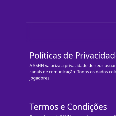
Políticas de Privacida
A 55HH valoriza a privacidade de seus usu
canais de comunicação. Todos os dados cole
jogadores.
Termos e Condições