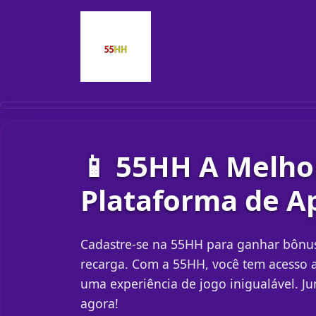
📱 55HH A Melho
Plataforma de A
Cadastre-se na 55HH para ganhar bônus
recarga. Com a 55HH, você tem acesso a
uma experiência de jogo inigualável. J
agora!