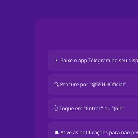
📱 Baixe o app Telegram no seu disp
🔍 Procure por "@55HHOficial"
👆 Toque em "Entrar" ou "Join"
🔔 Ative as notificações para não p