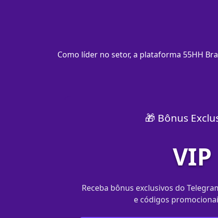
Como líder no setor, a plataforma 55HH Bra
🎁 Bônus Exclu
VIP
Receba bônus exclusivos do Telegra
e códigos promocionai