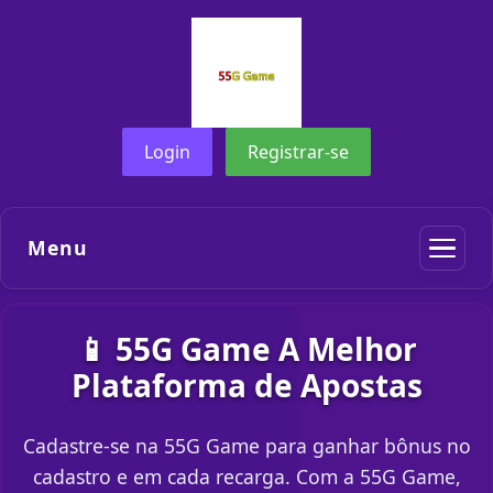
Login
Registrar-se
Menu
📱 55G Game A Melhor
Plataforma de Apostas
Cadastre-se na 55G Game para ganhar bônus no
cadastro e em cada recarga. Com a 55G Game,