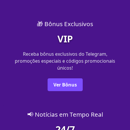
🎁 Bônus Exclusivos
VIP
Receba bônus exclusivos do Telegram,
promoções especiais e códigos promocionais
únicos!
Ver Bônus
📢 Notícias em Tempo Real
24/7