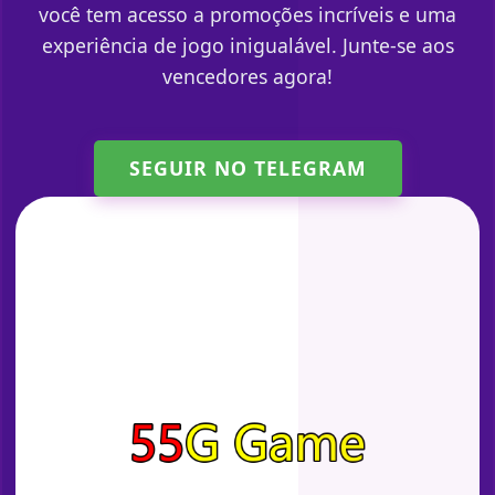
você tem acesso a promoções incríveis e uma
experiência de jogo inigualável. Junte-se aos
vencedores agora!
SEGUIR NO TELEGRAM