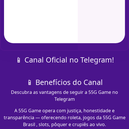
📱 Canal Oficial no Telegram!
📱 Benefícios do Canal
Descubra as vantagens de seguir a 55G Game no
Telegram
A 55G Game opera com justiça, honestidade e
transparência — oferecendo roleta, jogos da 55G Game
Brasil , slots, pôquer e crupiês ao vivo.