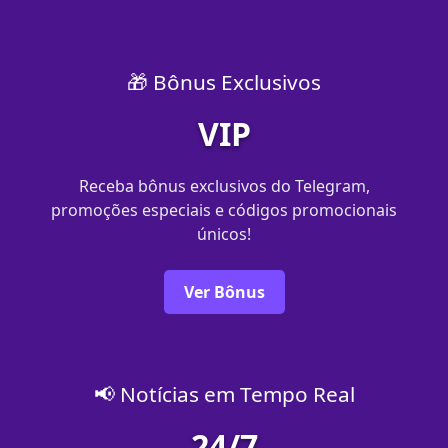
🎁 Bônus Exclusivos
VIP
Receba bônus exclusivos do Telegram,
promoções especiais e códigos promocionais
únicos!
Ver Bônus
📢 Notícias em Tempo Real
24/7