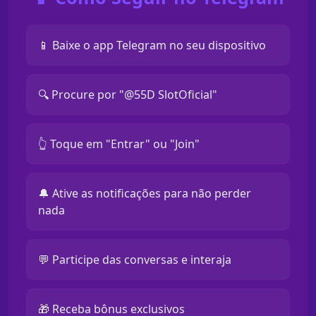
📱 Baixe o app Telegram no seu dispositivo
🔍 Procure por "@55D SlotOficial"
👆 Toque em "Entrar" ou "Join"
🔔 Ative as notificações para não perder
nada
💬 Participe das conversas e interaja
🎁 Receba bônus exclusivos