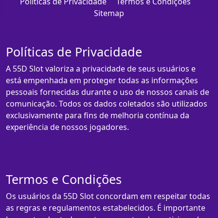
Políticas de Privacidade
Termos e Condições
Sitemap
Políticas de Privacidade
A 55D Slot valoriza a privacidade de seus usuários e
está empenhada em proteger todas as informações
pessoais fornecidas durante o uso de nossos canais de
comunicação. Todos os dados coletados são utilizados
exclusivamente para fins de melhoria contínua da
experiência de nossos jogadores.
Termos e Condições
Os usuários da 55D Slot concordam em respeitar todas
as regras e regulamentos estabelecidos. É importante