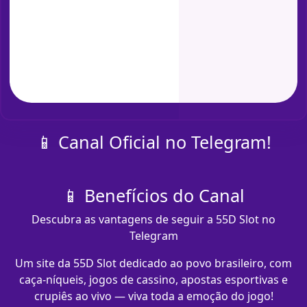
📱 Canal Oficial no Telegram!
📱 Benefícios do Canal
Descubra as vantagens de seguir a 55D Slot no
Telegram
Um site da 55D Slot dedicado ao povo brasileiro, com
caça-níqueis, jogos de cassino, apostas esportivas e
crupiês ao vivo — viva toda a emoção do jogo!