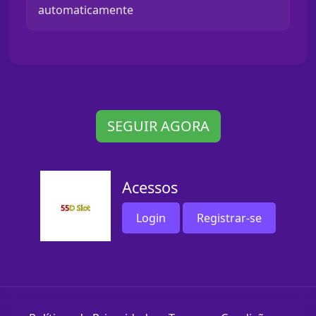
automaticamente
SEGUIR AGORA
Acessos
Login
Registrar-se