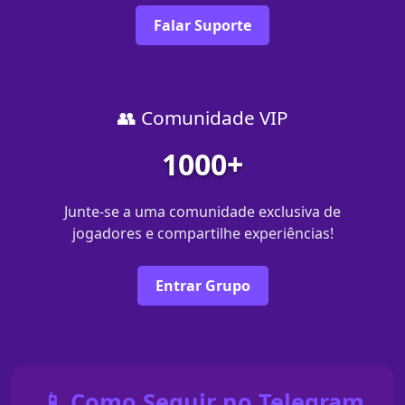
Falar Suporte
👥 Comunidade VIP
1000+
Junte-se a uma comunidade exclusiva de
jogadores e compartilhe experiências!
Entrar Grupo
📱 Como Seguir no Telegram