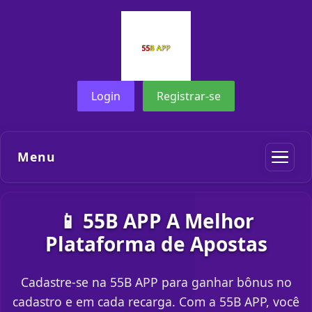
Login
Registrar-se
Menu
📱 55B APP A Melhor
Plataforma de Apostas
Cadastre-se na 55B APP para ganhar bônus no
cadastro e em cada recarga. Com a 55B APP, você