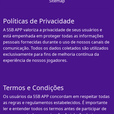
Sitemap
Políticas de Privacidade
A 55B APP valoriza a privacidade de seus usuários e
está empenhada em proteger todas as informações
pessoais fornecidas durante o uso de nossos canais de
comunicação. Todos os dados coletados são utilizados
exclusivamente para fins de melhoria contínua da
experiência de nossos jogadores.
Termos e Condições
Os usuários da 55B APP concordam em respeitar todas
as regras e regulamentos estabelecidos. É importante
ler e entender todos os termos antes de participar de