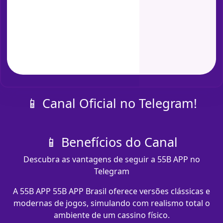
📱 Canal Oficial no Telegram!
📱 Benefícios do Canal
Descubra as vantagens de seguir a 55B APP no
Telegram
A 55B APP 55B APP Brasil oferece versões clássicas e
modernas de jogos, simulando com realismo total o
ambiente de um cassino físico.