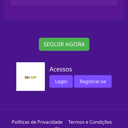
SEGUIR AGORA
Acessos
Login
Registrar-se
Políticas de Privacidade
Termos e Condições