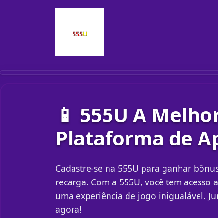
📱 555U A Melho
Plataforma de A
Cadastre-se na 555U para ganhar bônus
recarga. Com a 555U, você tem acesso a
uma experiência de jogo inigualável. J
agora!