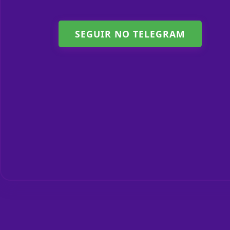
SEGUIR NO TELEGRAM