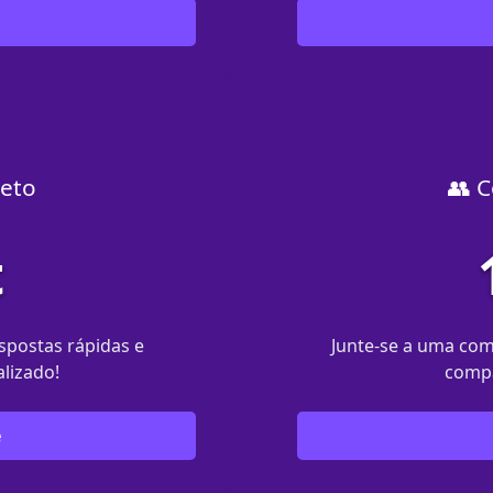
reto
👥 
t
espostas rápidas e
Junte-se a uma com
lizado!
compa
e