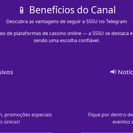
📱 Benefícios do Canal
Descubra as vantagens de seguir a 555U no Telegram
onais de plataformas de cassino online — a 555U se destaca
sendo uma escolha confiável.
sivos
📢 Notí
m, promoções especiais
Fique por dentro d
s únicos!
eventos 