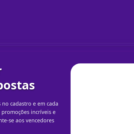
r
postas
 no cadastro e em cada
 promoções incríveis e
unte-se aos vencedores