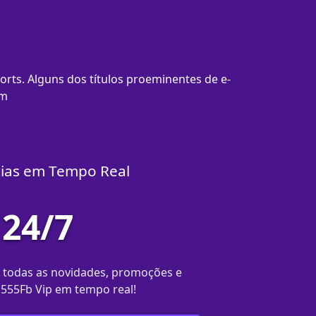
rts. Alguns dos títulos proeminentes de e-
em
cias em Tempo Real
24/7
e todas as novidades, promoções e
 555Fb Vip em tempo real!