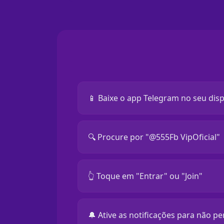
📱 Baixe o app Telegram no seu disp
🔍 Procure por "@555Fb VipOficial"
👆 Toque em "Entrar" ou "Join"
🔔 Ative as notificações para não p