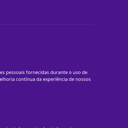
es pessoais fornecidas durante o uso de
elhoria contínua da experiência de nossos