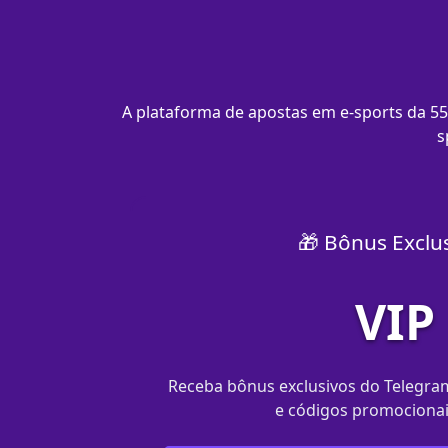
A plataforma de apostas em e-sports da 55
s
🎁 Bônus Exclu
VIP
Receba bônus exclusivos do Telegra
e códigos promocionai