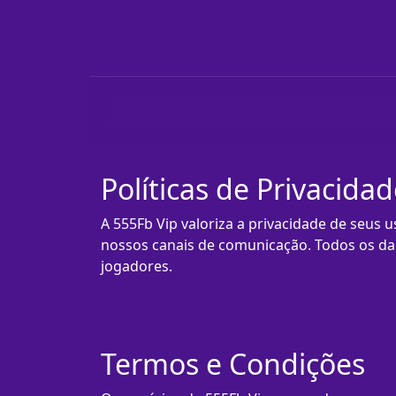
Políticas de Privacida
A 555Fb Vip valoriza a privacidade de seus
nossos canais de comunicação. Todos os dad
jogadores.
Termos e Condições