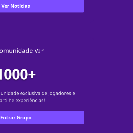
Ver Notícias
Comunidade VIP
1000+
unidade exclusiva de jogadores e
rtilhe experiências!
Entrar Grupo