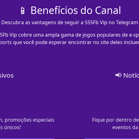
📱 Benefícios do Canal
Descubra as vantagens de seguir a 555Fb Vip no Telegram
5Fb Vip cobre uma ampla gama de jogos populares de e-spo
ports que você pode esperar encontrar no site deles inclu
sivos
📢 Notí
m, promoções especiais
Fique por dentro d
s únicos!
eventos da