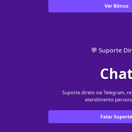
Ver Bônus
💬 Suporte Di
Cha
Suporte direto via Telegram, r
atendimento persona
Falar Suport