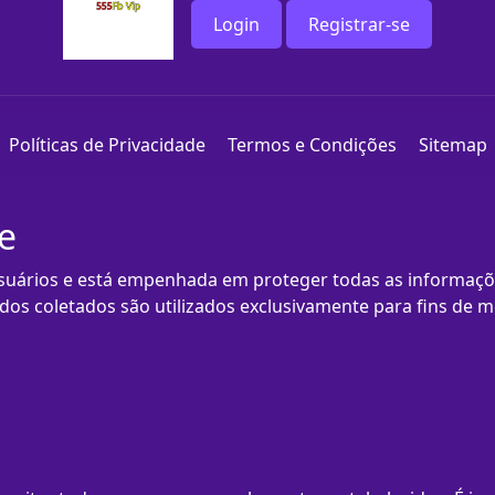
Login
Registrar-se
Políticas de Privacidade
Termos e Condições
Sitemap
de
 usuários e está empenhada em proteger todas as informaçõ
os coletados são utilizados exclusivamente para fins de m