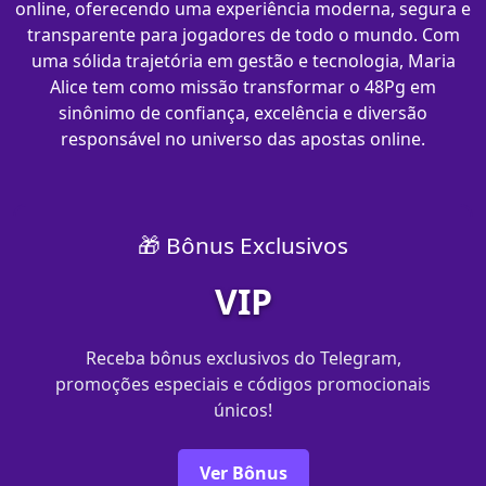
online, oferecendo uma experiência moderna, segura e
transparente para jogadores de todo o mundo. Com
uma sólida trajetória em gestão e tecnologia, Maria
Alice tem como missão transformar o 48Pg em
sinônimo de confiança, excelência e diversão
responsável no universo das apostas online.
🎁 Bônus Exclusivos
VIP
Receba bônus exclusivos do Telegram,
promoções especiais e códigos promocionais
únicos!
Ver Bônus