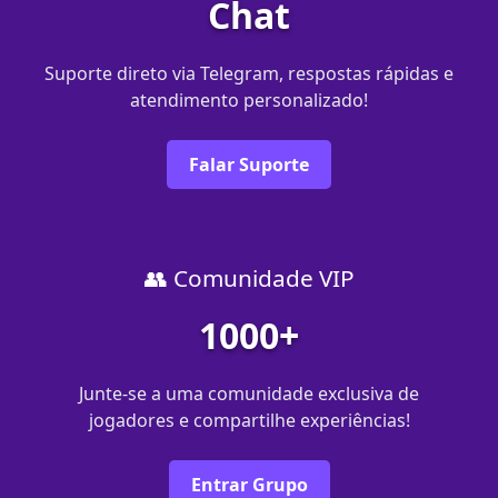
Chat
Suporte direto via Telegram, respostas rápidas e
atendimento personalizado!
Falar Suporte
👥 Comunidade VIP
1000+
Junte-se a uma comunidade exclusiva de
jogadores e compartilhe experiências!
Entrar Grupo