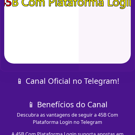
📱 Canal Oficial no Telegram!
📱 Benefícios do Canal
Descubra as vantagens de seguir a 45B Com
Plataforma Login no Telegram
A 45B Com Plataforma Login suporta apostas em