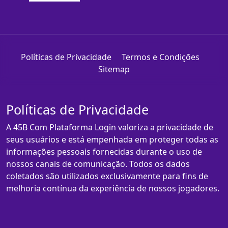
Políticas de Privacidade
Termos e Condições
Sitemap
Políticas de Privacidade
A 45B Com Plataforma Login valoriza a privacidade de
seus usuários e está empenhada em proteger todas as
informações pessoais fornecidas durante o uso de
nossos canais de comunicação. Todos os dados
coletados são utilizados exclusivamente para fins de
melhoria contínua da experiência de nossos jogadores.