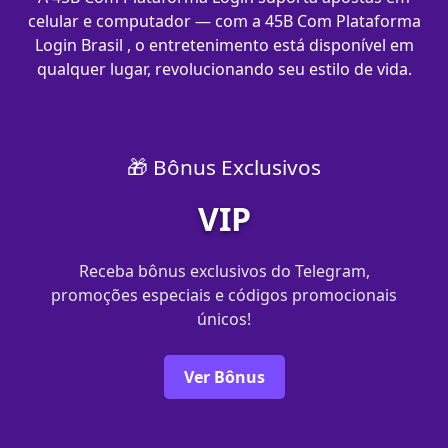
celular e computador — com a 45B Com Plataforma
Login Brasil , o entretenimento está disponível em
qualquer lugar, revolucionando seu estilo de vida.
🎁 Bônus Exclusivos
VIP
Receba bônus exclusivos do Telegram,
promoções especiais e códigos promocionais
únicos!
Ver Bônus