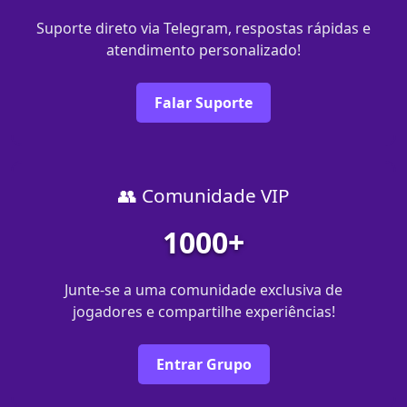
Suporte direto via Telegram, respostas rápidas e
atendimento personalizado!
Falar Suporte
👥 Comunidade VIP
1000+
Junte-se a uma comunidade exclusiva de
jogadores e compartilhe experiências!
Entrar Grupo