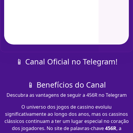
📱 Canal Oficial no Telegram!
📱 Benefícios do Canal
Descubra as vantagens de seguir a 456R no Telegram
O universo dos jogos de cassino evoluiu
significativamente ao longo dos anos, mas os cassinos
clássicos continuam a ter um lugar especial no coração
dos jogadores. No site de palavras-chave
456R
, a